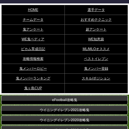
HOME
選手データ
チームデータ
おすすめテクニック
鬼アンケート
超アンケート
WE鬼ペディア
WE知恵袋
ビカム育成日記
ML/MLOオススメ
攻略情報検索
ベストイレブン
鬼メンバーロビー
鬼メンバー登録
鬼メンバーランキング
スキル/ポジション
鬼ヶ島CUP
eFootball攻略鬼
ウイニングイレブン2021攻略鬼
ウイニングイレブン2020攻略鬼