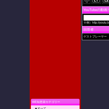
YouTubeの動
※例）http://youtu.b
回答者
ゲストプレーヤー
WE知恵袋カテゴリー
★すべて