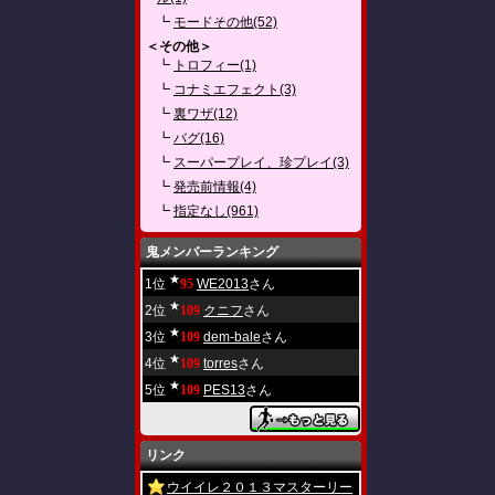
┗
モードその他(52)
＜その他＞
┗
トロフィー(1)
┗
コナミエフェクト(3)
┗
裏ワザ(12)
┗
バグ(16)
┗
スーパープレイ、珍プレイ(3)
┗
発売前情報(4)
┗
指定なし(961)
鬼メンバーランキング
★
1位
95
WE2013
さん
★
2位
109
クニフ
さん
★
3位
109
dem-bale
さん
★
4位
109
torres
さん
★
5位
109
PES13
さん
リンク
ウイイレ２０１３マスターリー