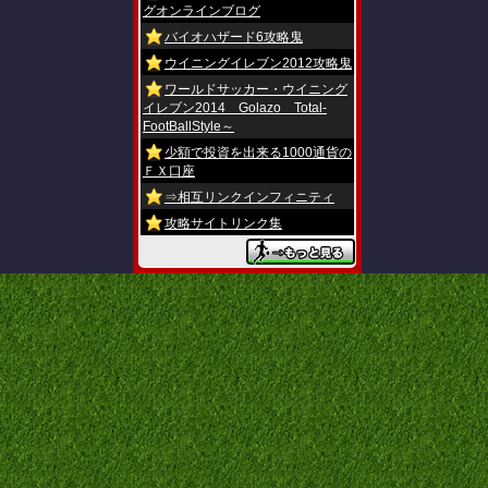
グオンラインブログ
バイオハザード6攻略鬼
ウイニングイレブン2012攻略鬼
ワールドサッカー・ウイニング
イレブン2014 Golazo Total-
FootBallStyle～
少額で投資を出来る1000通貨の
ＦＸ口座
⇒相互リンクインフィニティ
攻略サイトリンク集