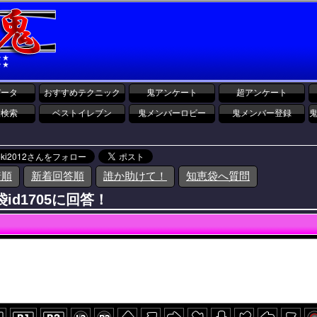
データ
おすすめテクニック
鬼アンケート
超アンケート
報検索
ベストイレブン
鬼メンバーロビー
鬼メンバー登録
着順
新着回答順
誰か助けて！
知恵袋へ質問
id1705に回答！