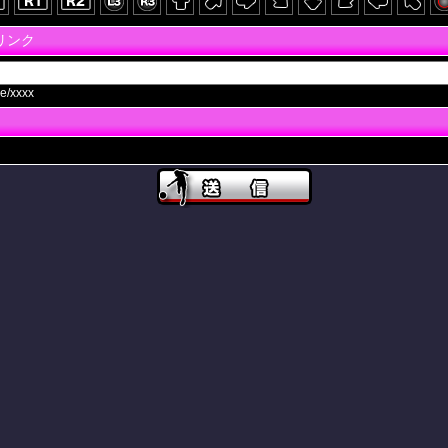
画リンク
e/xxxx