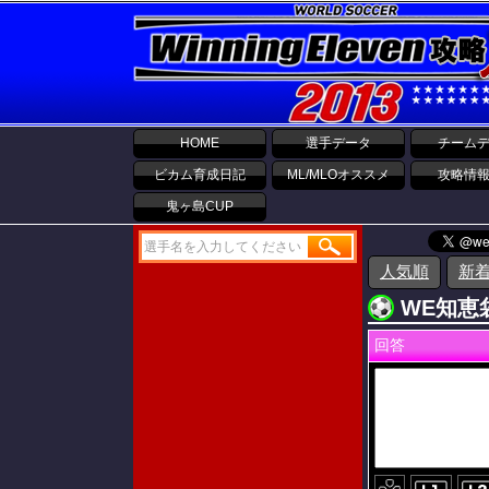
HOME
選手データ
チーム
ビカム育成日記
ML/MLOオススメ
攻略情
鬼ヶ島CUP
人気順
新
WE知恵袋
回答