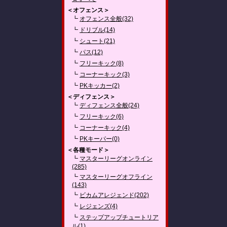
＜オフェンス＞
┗
オフェンス全般(32)
┗
ドリブル(14)
┗
シュート(21)
┗
パス(12)
┗
フリーキック(8)
┗
コーナーキック(3)
┗
PKキッカー(2)
＜ディフェンス＞
┗
ディフェンス全般(24)
┗
フリーキック(6)
┗
コーナーキック(4)
┗
PKキーパー(0)
＜各種モード＞
┗
マスターリーグオンライン
(285)
┗
マスターリーグオフライン
(143)
┗
ビカムアレジェンド(202)
┗
レジェンズ(4)
┗
ステップアップチュートリア
ル(1)