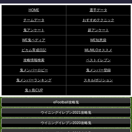
HOME
選手データ
チームデータ
おすすめテクニック
鬼アンケート
超アンケート
WE鬼ペディア
WE知恵袋
ビカム育成日記
ML/MLOオススメ
攻略情報検索
ベストイレブン
鬼メンバーロビー
鬼メンバー登録
鬼メンバーランキング
スキル/ポジション
鬼ヶ島CUP
eFootball攻略鬼
ウイニングイレブン2021攻略鬼
ウイニングイレブン2020攻略鬼