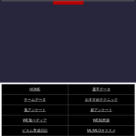
HOME
選手データ
チームデータ
おすすめテクニック
鬼アンケート
超アンケート
WE鬼ペディア
WE知恵袋
ビカム育成日記
ML/MLOオススメ