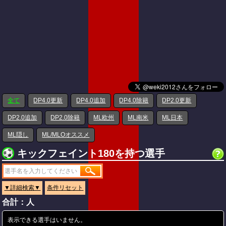
全て
DP4.0更新
DP4.0追加
DP4.0除籍
DP2.0更新
DP2.0追加
DP2.0除籍
ML欧州
ML南米
ML日本
ML隠し
ML/MLOオススメ
キックフェイント180を持つ選手
▼詳細検索▼
条件リセット
合計：人
表示できる選手はいません。