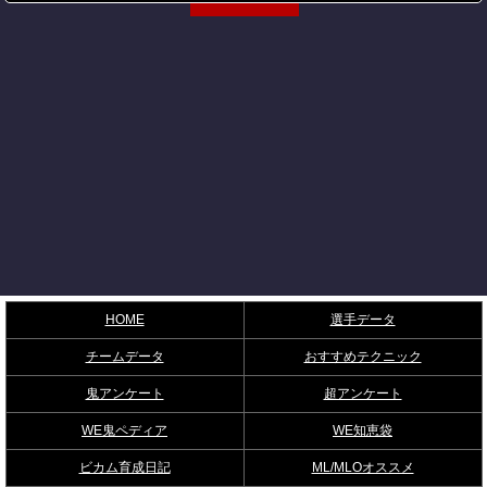
HOME
選手データ
チームデータ
おすすめテクニック
鬼アンケート
超アンケート
WE鬼ペディア
WE知恵袋
ビカム育成日記
ML/MLOオススメ