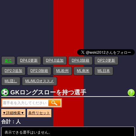
全て
DP4.0更新
DP4.0追加
DP4.0除籍
DP2.0更新
DP2.0追加
DP2.0除籍
ML欧州
ML南米
ML日本
ML隠し
ML/MLOオススメ
GKロングスローを持つ選手
▼詳細検索▼
条件リセット
合計：人
表示できる選手はいません。