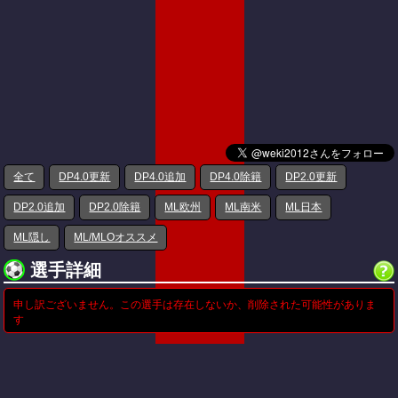
全て
DP4.0更新
DP4.0追加
DP4.0除籍
DP2.0更新
DP2.0追加
DP2.0除籍
ML欧州
ML南米
ML日本
ML隠し
ML/MLOオススメ
選手詳細
申し訳ございません。この選手は存在しないか、削除された可能性がありま
す