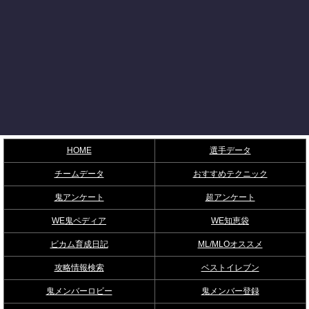
HOME
選手データ
チームデータ
おすすめテクニック
鬼アンケート
超アンケート
WE鬼ペディア
WE知恵袋
ビカム育成日記
ML/MLOオススメ
攻略情報検索
ベストイレブン
鬼メンバーロビー
鬼メンバー登録