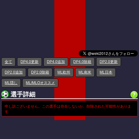
全て
DP4.0更新
DP4.0追加
DP4.0除籍
DP2.0更新
DP2.0追加
DP2.0除籍
ML欧州
ML南米
ML日本
ML隠し
ML/MLOオススメ
選手詳細
申し訳ございません。この選手は存在しないか、削除された可能性がありま
す