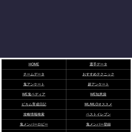
HOME
選手データ
チームデータ
おすすめテクニック
鬼アンケート
超アンケート
WE鬼ペディア
WE知恵袋
ビカム育成日記
ML/MLOオススメ
攻略情報検索
ベストイレブン
鬼メンバーロビー
鬼メンバー登録